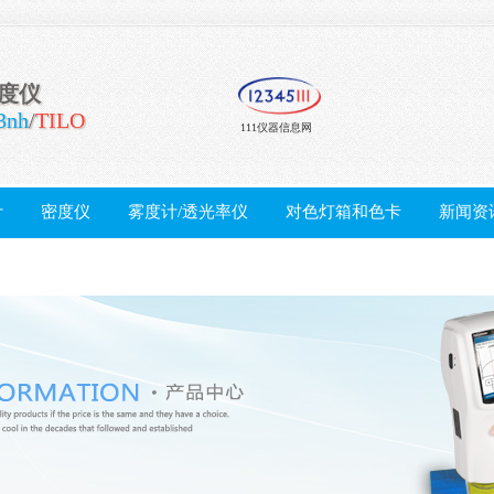
泽度仪
3nh
/
TILO
111仪器信息网
计
密度仪
雾度计/透光率仪
对色灯箱和色卡
新闻资