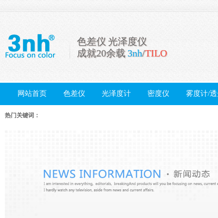
色差仪 光泽度仪
成就20余载
3nh
/
TILO
网站首页
色差仪
光泽度计
密度仪
雾度计/
配件
热门关键词：