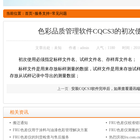
当前位置：
首页
>
服务支持
>
常见问题
色彩品质管理软件CQCS3的初次
文章出处：未知
作者：admin
人气：1180
时间：2018
初次使用必须指定标样文件名、试样文件名、存样库文件名；
标样文件是用来存放标样测量的数据，试样文件是用来存放试
存放从试样记录中导出的测量数据；
上一页 :
安装CQCS3软件完毕后，如果查看通讯
示
下一页 :
通讯出现＂连接超时＂如何解决？
相关资讯
搬迁通知
FRU色差仪校准
FRU色差仪用于涂料与油漆色彩管理解决方案
FRU色差仪测量
FRU色差仪的到货检查与售后服务
热烈庆祝fru.com