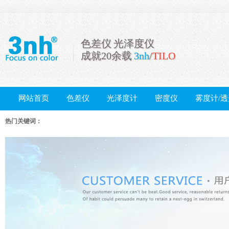
色差仪 光泽度仪
成就20余载
3nh
/
TILO
网站首页
色差仪
光泽度计
密度仪
雾度计/
配件
热门关键词：